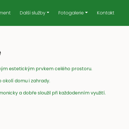
iment
Další služby
Fotogalerie
Kontakt
ě
azným estetickým prvkem celého prostoru.
o okolí domu i zahrady.
onicky a dobře sloužil při každodenním využití.