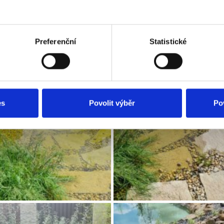
Preferenční
Statistické
es
Povolit výběr
Po