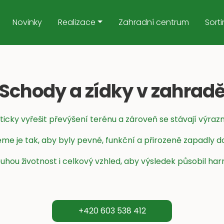
Novinky
Realizace
Zahradní centrum
Sort
Schody a zídky v zahrad
icky vyřešit převýšení terénu a zároveň se stávají výr
me je tak, aby byly pevné, funkční a přirozeně zapadly d
ou životnost i celkový vzhled, aby výsledek působil harm
+420 603 538 412