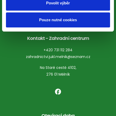
Povolit výběr
+420 603 538 412
zahrady-jukl@seznam.cz
Pouze nutné cookies
Kontakt - Zahradní centrum
+420 731 112 284
zahradnictvi.jukl.melnik@seznam.cz
Na Staré cestě 4102,
276 01
Mělník
facebook
Otevírací doba