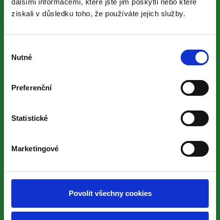
dalšími informacemi, které jste jim poskytli nebo které
získali v důsledku toho, že používáte jejich služby.
Výběr
Nutné
souhlasu
Preferenční
Statistické
Rodinná firma s tradicí od roku 2003. Kompletní
zahradní řešení na 11 000 m² plochy.
Marketingové
IČ: 49522493
Povolit všechny cookies
Kontakt - Realizace