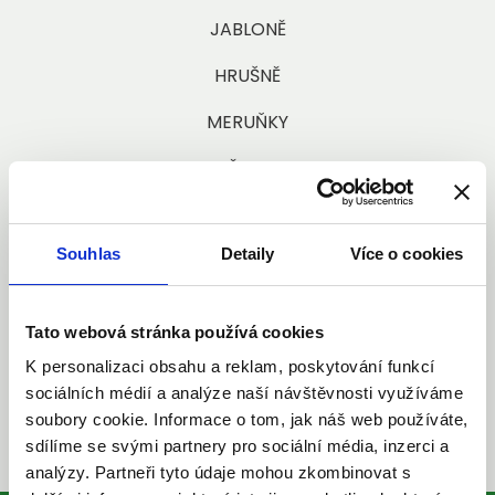
JABLONĚ
HRUŠNĚ
MERUŇKY
BROSKVONĚ A NEKTARINKY
MANDLONĚ
Souhlas
Detaily
Více o cookies
REZISTENTNÍ ŠVESTKY, ASIJSKÉ HRUŠNĚ-NASHI,
VIŠNĚ, TŘEŠNĚ, RYNGLE, LÍSKY,...
Tato webová stránka používá cookies
RYBÍZY, ANGREŠTY, JOSTU....
K personalizaci obsahu a reklam, poskytování funkcí
SLOUPOVITÉ A ZAKRSLÉ OVOCNÉ STROMKY
sociálních médií a analýze naší návštěvnosti využíváme
soubory cookie. Informace o tom, jak náš web používáte,
sdílíme se svými partnery pro sociální média, inzerci a
analýzy. Partneři tyto údaje mohou zkombinovat s